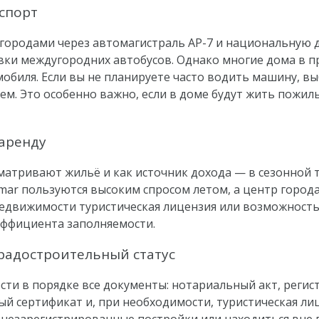
спорт
 городами через автомагистраль AP-7 и национальную д
новки междугородних автобусов. Однако многие дома в 
биля. Если вы не планируете часто водить машину, вы
. Это особенно важно, если в доме будут жить пожил
 аренду
матривают жильё и как источник дохода — в сезонной 
emar пользуются высоким спросом летом, а центр город
у недвижимости туристическая лицензия или возможность
эффициента заполняемости.
радостроительный статус
сти в порядке все документы: нотариальный акт, регис
й сертификат и, при необходимости, туристическая ли