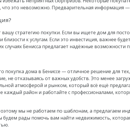
бы избежать неприятных сюрпризов. Некоторые покупат
и, что это невозможно. Предварительная информация 
ция?
 вашу стратегию покупки. Если вы ищете дом для пост
 близости к услугам. Если это инвестиция, важнее буде
их случаях Бенисса предлагает надёжные возможности 
о покупка дома в Бениссе — отличное решение для тех,
е, не отказываясь от важных удобств. Это менее загру
кальной атмосферой и рынком, который всё ещё предла
ите каждый район и работайте с профессионалами, кото
 Поэтому мы не работаем по шаблонам, а предлагаем ин
 мы будем рады помочь вам найти недвижимость, котор
тью.