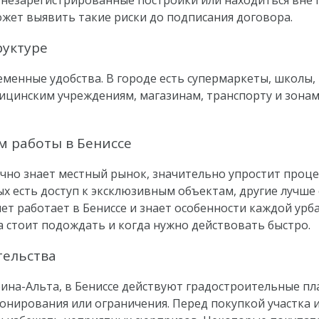
 незарегистрированные постройки или находиться вне п
жет выявить такие риски до подписания договора.
руктуре
еменные удобства. В городе есть супермаркеты, школы,
ицинским учреждениям, магазинам, транспорту и зонам
м работы в Бениссе
ично знает местный рынок, значительно упростит процес
х есть доступ к эксклюзивным объектам, другие лучше
ет работает в Бениссе и знает особенности каждой ур
да стоит подождать и когда нужно действовать быстро.
тельства
рина-Альта, в Бениссе действуют градостроительные пл
онирования или ограничения. Перед покупкой участка и