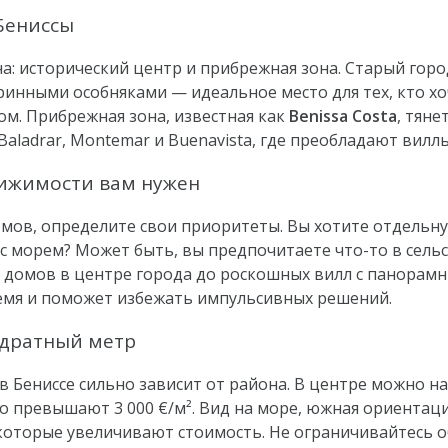
Бениссы
на: исторический центр и прибрежная зона. Старый гор
инными особняками — идеальное место для тех, кто хо
дом. Прибрежная зона, известная как
Benissa Costa
, тяне
Baladrar, Montemar и Buenavista, где преобладают виллы
вижимости вам нужен
мов, определите свои приоритеты. Вы хотите отдельну
с морем? Может быть, вы предпочитаете что-то в сельс
х домов в центре города до роскошных вилл с панорам
емя и поможет избежать импульсивных решений.
адратный метр
 Бениссе сильно зависит от района. В центре можно най
о превышают 3 000 €/м². Вид на море, южная ориентац
которые увеличивают стоимость. Не ограничивайтесь о