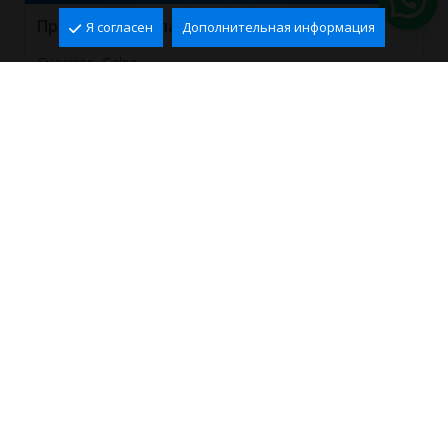
Продается вилла в Calpe, Cucarres
Я согласен
Дополнительная информация
Cucarres, Calpe
2
2
350 m
1.650 m
4
3
664.000 €
Ref. VCA0143
ВЫ НЕ НАШЛИ
ПОДХОДЯЩУЮ
НЕДВИЖИМОСТЬ?
Мы вышлем вам соответствующие
предложения по электронной почте!