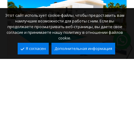
Этот сайт использует cookie-файлы, чтобы предоставить вам
наилучшие возможности для работы с ним. Если вы
продолжаете просматривать веб-страницы, вы даете свое
согласие и принимаете нашу политику в отношении файлов
cookie.
Я согласен
Дополнительная информация
Продается вилла в Calpe, Marisol Park
Marisol Park, Calpe
2
2
190 m
1.055 m
4
3
1.050.000 €
Ref. VCA0711