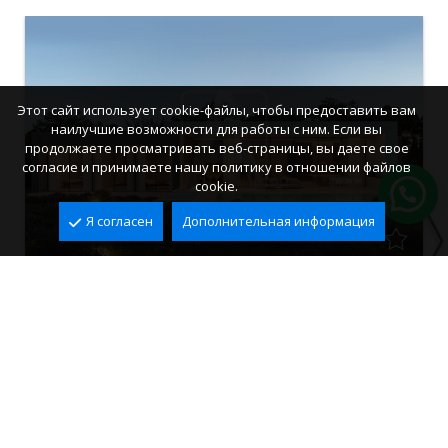
Этот сайт использует cookie-файлы, чтобы предоставить вам
наилучшие возможности для работы с ним. Если вы
продолжаете просматривать веб-страницы, вы даете свое
согласие и принимаете нашу политику в отношении файлов
cookie.
Я согласен
Дополнительная информация
Продается вилла в Calpe, Pla Roig
Pla Roig, Calpe
2
2
240 m
800 m
3
4
1.525.000 €
Ref. VCA0759