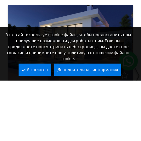
Этот сайт использует cookie-файлы, чтобы предоставить вам
наилучшие возможности для работы с ним. Если вы
продолжаете просматривать веб-страницы, вы даете свое
согласие и принимаете нашу политику в отношении файлов
cookie.
Я согласен
Дополнительная информация
Вилла для продажи в Cumbre del Sol
Cumbre del Sol, Benitachell
2
2
414 m
824 m
3
4
1.865.000 €
Ref. VCS6003