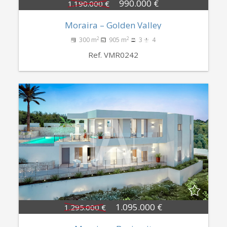
990.000 €
1.190.000 €
Moraira – Golden Valley
2
2
300 m
905 m
3
4
Ref. VMR0242
1.095.000 €
1.295.000 €