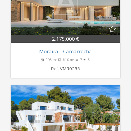
2.175.000 €
Moraira – Camarrocha
2
2
395 m
810 m
7
5
Ref. VMR0255