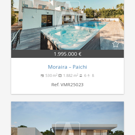
1.995.000 €
Moraira – Paichi
2
2
530 m
1.882 m
6
8
Ref. VMR25023