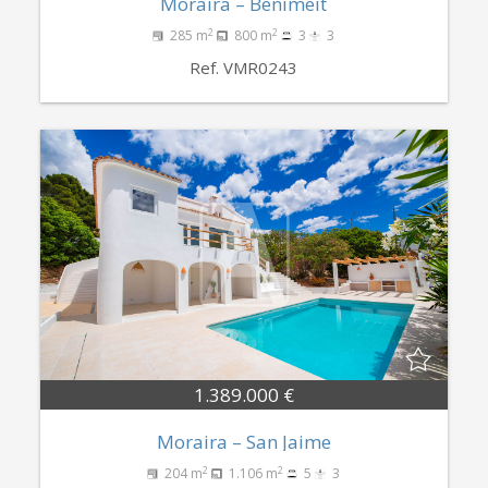
Moraira – Benimeit
2
2
285 m
800 m
3
3
Ref. VMR0243
1.389.000 €
Moraira – San Jaime
2
2
204 m
1.106 m
5
3