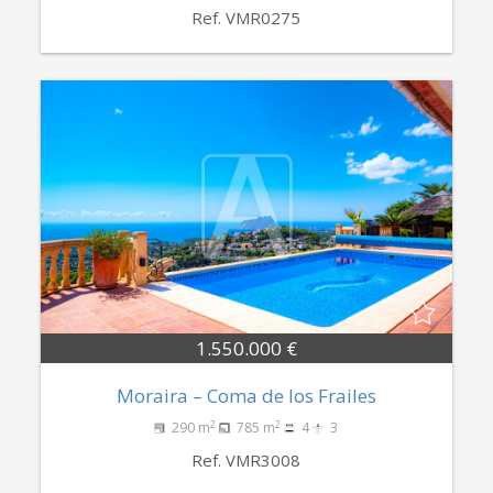
Ref. VMR0275
1.550.000 €
Moraira – Coma de los Frailes
2
2
290 m
785 m
4
3
Ref. VMR3008