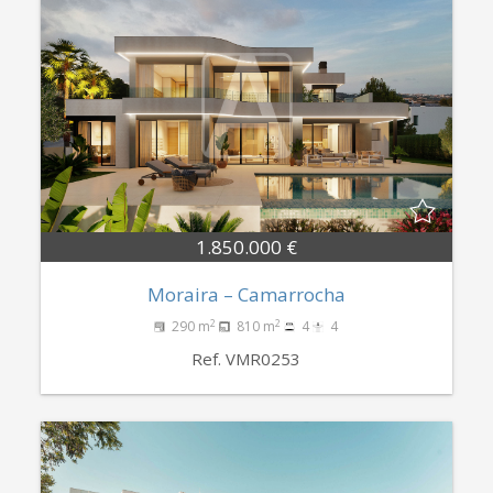
1.850.000 €
Moraira – Camarrocha
2
2
290 m
810 m
4
4
Ref. VMR0253