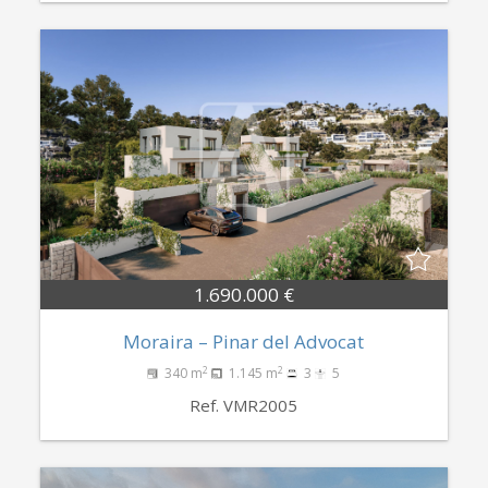
1.690.000 €
Moraira – Pinar del Advocat
2
2
340 m
1.145 m
3
5
Ref. VMR2005