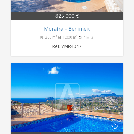
825.000 €
Moraira – Benimeit
2
2
260 m
1.000 m
4
3
Ref. VMR4047