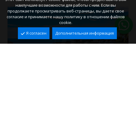
наилучшие возможности для работы с ним. Если вы
продолжаете просматривать веб-страницы, вы даете свое
согласие и принимаете нашу политику в отношении файлов
cookie.
Я согласен
Дополнительная информация
Вилла на продажу в Moraira, El Portet
El Portet, Moraira
2
2
336 m
742 m
3
4
1.330.000 €
Ref. VMR3012