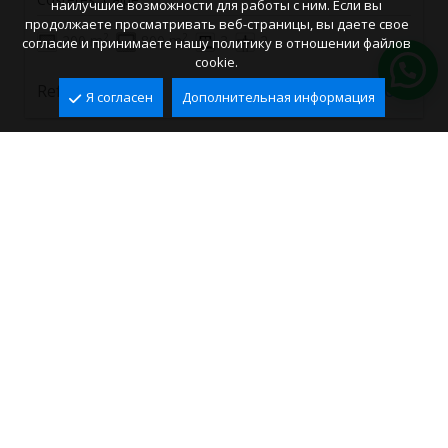
наилучшие возможности для работы с ним. Если вы
продолжаете просматривать веб-страницы, вы даете свое
2
2
200 m
800 m
3
2
согласие и принимаете нашу политику в отношении файлов
cookie.
725.000 €
Ref. VCA0633
Я согласен
Дополнительная информация
ВЫ НЕ НАШЛИ
ПОДХОДЯЩУЮ
НЕДВИЖИМОСТЬ?
Мы вышлем вам соответствующие
предложения по электронной почте!
СОЗДАТЬ ЗАПРОС