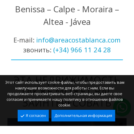
Benissa – Calpe - Moraira –
Altea - Jávea
E-mail:
info@areacostablanca.com
звонить:
(+34) 966 11 24 28
ЭТА НЕДВИЖИМОСТЬ
Этот сайт использует cookie-файлы, чтобы предоставить вам
ТАКЖЕ МОЖЕТ ВАС
наилучшие возможности для работы с ним. Если вы
продолжаете просматривать веб-страницы, вы даете свое
ЗАИНТЕРЕСОВАТЬ
согласие и принимаете нашу политику в отношении файлов
cookie.
Я согласен
Дополнительная информация