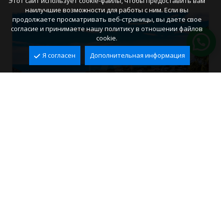
Этот сайт использует cookie-файлы, чтобы предоставить вам
наилучшие возможности для работы с ним. Если вы
продолжаете просматривать веб-страницы, вы даете свое
согласие и принимаете нашу политику в отношении файлов
cookie.
Я согласен
Дополнительная информация
Вилла на продажу в Moraira, El Portet
El Portet, Moraira
2
2
336 m
742 m
3
4
1.330.000 €
Ref. VMR3012