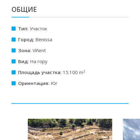
ОБЩИЕ
Тип:
Участок
Город:
Benissa
Зона:
Viñent
Вид:
На гору
2
Площадь участкa:
15.100 m
Ориентация:
Юг